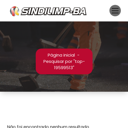
Pular
para
o
conteúdo
Página inicial
-
Pesquisar por "top-
19599513"
Não foi encontrado nenhum resultado