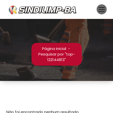
Pular
para
o
conteúdo
Página inicial
-
Pesquisar por "top-
122144813"
Não foi encontrado nenhum resultado