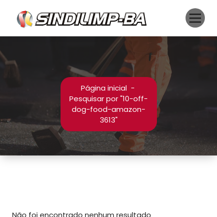
Pular
para
o
conteúdo
Página inicial
-
Pesquisar por "10-off-
dog-food-amazon-
3613"
Não foi encontrado nenhum resultado